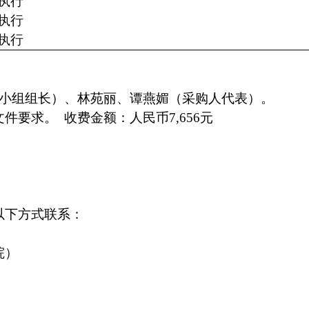
执行
执行
执行
小组组长）、林苑丽、谭燕媚（采购人代表）。
文件要求。 收费金额：
人民币
7,656
元
以下方式联系
：
院）