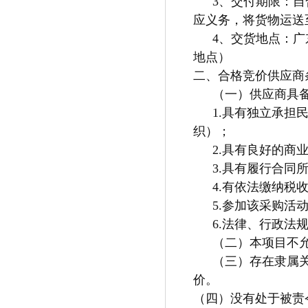
3
、交付期限：
自
应义务，将货物运送
4
、交货地点：
广
地点）
二、合格竞价供应商
（一）供应商具
1.具有独立承担
织）；
2.具有良好的商
3.具有履行合同
4.有依法缴纳税
5.参加该采购活
6.法律、行政法
（二）本项目不
（三）存在隶属
价。
（四）
没有处于被责