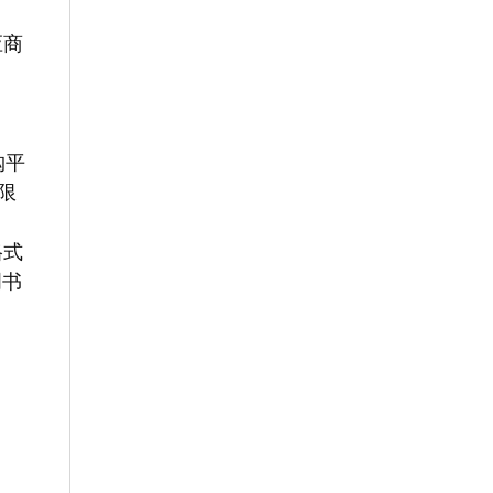
应商
购平
限
格式
明书