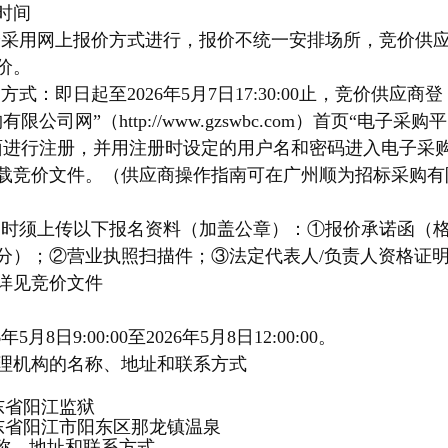
时间
价采用网上报价方式进行，报价不统一安排场所，竞价供
价。
名方式：
即日起至
2026年5月7日17:30:00
止，
竞价
供应商登
购有限公司网
”（http://www.gzswbc.com）
首页“
电子采购平
面
进行注册，并用注册时设定的用户名和密码进入
电子采
载
竞价
文件。（供应商操作指南可在广州顺为招标采购有
名时须上传以下报名资料（加盖公章）：①报价承诺函（
分）；②营业执照扫描件；③法定代表人/负责人资格证
详见竞价文件
6年5月8日9:00:00至2026年5月8日12:00:00。
理机构的名称、地址和联系方式
东省阳江监狱
东省阳江市阳东区那龙镇温泉
称、地址和联系方式