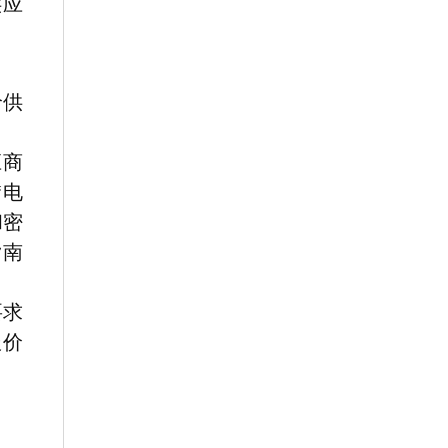
供应
价供
应商
“电
和密
指南
要求
报价