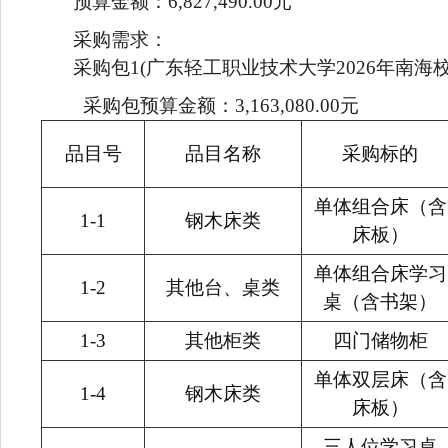
预算金额：6,827,490.00元
采购需求：
采购包1(广东轻工职业技术大学2026年南海校
采购包预算金额：3,163,080.00元
品目号
品目名称
采购标的
单体组合床（含
1-1
钢木床类
床板）
单体组合床学习
1-2
其他台、桌类
桌（含书架）
1-3
其他柜类
四门储物柜
单体双层床（含
1-4
钢木床类
床板）
三人位学习桌