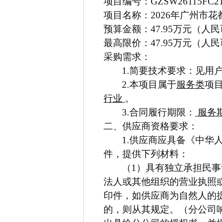
项目
编号：
GZSW26115FC2
项目名称：2026年广州市
预算
金额
：
47
.
95
万
元（
人民
最高限价：
47
.
95
万元（人民
采购需求：
1.
简要技术要求：见用
2.
本项目属于
服务类
项
行业
。
3.
合同履行期限：
服务期
二、供应商资格要求：
1.
供应商应具备《中华
件，提供下列材料：
（1）具有独立承担民
法人或其他组织的营业执照
印件，如供应商为自然人的
的，则从其规定。（分公司